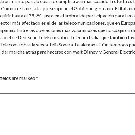
de un mismo país, la cosa se complica aún más cuando la oferta es 
n Commerzbank, a la que se opone el Gobierno germano. El italiano 
uirir hasta el 29,9%, justo en el umbral de participación para lan
ector más afectado es el de las telecomunicaciones, que en Europa
ompañías. Entre las operaciones más voluminosas que no cuajaron d
eca o el de Deutsche Telekom sobre Telecom Italia, que también tu
e Telecom sobre la sueca TeliaSonera. La alemana E.On tampoco pud
dar marcha atrás para hacerse con Walt Disney, y General Electri
fields are marked
*