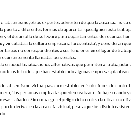
r el absentismo, otros expertos advierten de que la ausencia física 
 puerta a diferentes formas de aparentar que alguien está trabajan
ón y el desarrollo de software para departamentos de recursos hum
á muy vinculada a la cultura empresarial presentista”, y consideran
por tareas no correspondientes a sus funciones en el lugar de trab
 recurrentemente llamadas personales.
tida en aquellas situaciones alternativas que permiten al trabajador
os modelos híbridos que han establecido algunas empresas plantea
del absentismo virtual pasa por establecer “soluciones de control h
nera, “las personas empleadas pueden realizar el fichaje cuando y 
resas”, añaden. Sin embargo, el peligro inherente a la ultraconecti
 puede derivar en la ausencia virtual, pese a que los distintos sis
ado.