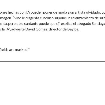
iones hechas con IA pueden poner de moda a un artista olvidado. L
magen. “Si no le disgusta e incluso supone un relanzamiento de su 
ecesita, pero otro cantante puede que sí”, explica el abogado Santia
o la IA”, advierte David Gómez, director de Baylos.
fields are marked
*