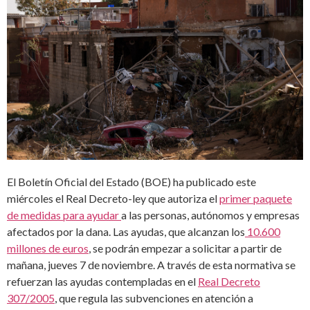
El Boletín Oficial del Estado (BOE) ha publicado este
miércoles el Real Decreto-ley que autoriza el
primer paquete
de medidas para ayudar
a las personas, autónomos y empresas
afectados por la dana. Las ayudas, que alcanzan los
10.600
millones de euros
, se podrán empezar a solicitar a partir de
mañana, jueves 7 de noviembre. A través de esta normativa se
refuerzan las ayudas contempladas en el
Real Decreto
307/2005
, que regula las subvenciones en atención a